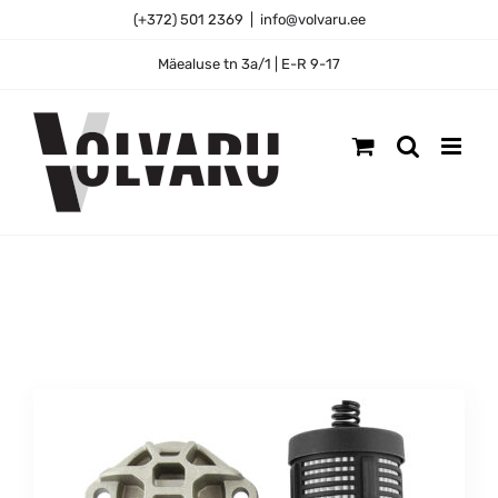
Skip
(+372) 501 2369
|
info@volvaru.ee
to
content
Mäealuse tn 3a/1 | E-R 9-17