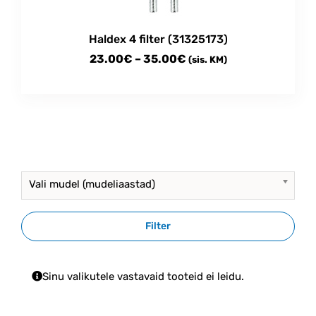
Haldex 4 filter (31325173)
Price
23.00
€
–
35.00
€
(sis. KM)
range:
This
23.00€
product
through
has
multiple
35.00€
variants.
The
options
Vali mudel (mudeliaastad)
may
be
chosen
Filter
on
the
product
Sinu valikutele vastavaid tooteid ei leidu.
page