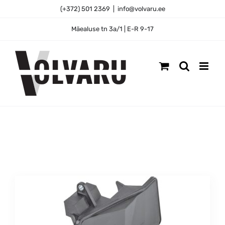
Skip
(+372) 501 2369
|
info@volvaru.ee
to
content
Mäealuse tn 3a/1 | E-R 9-17