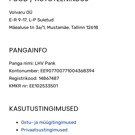
Volvaru OÜ
E-R 9-17, L-P Suletud
Mäealuse tn 3a/1, Mustamäe, Tallinn
12618
PANGAINFO
Panga nimi: LHV Pank
Kontonumber: EE907700771004368394
Registrikood: 14867487
KMKR nr: EE102533501
KASUTUSTINGIMUSED
Ostu- ja müügitingimused
Privaatsustingimused