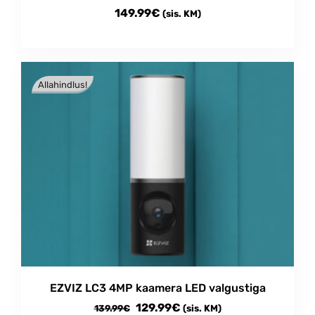
149.99
€
(sis. KM)
Allahindlus!
EZVIZ LC3 4MP kaamera LED valgustiga
Algne
Current
129.99
€
139.99
€
(sis. KM)