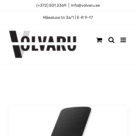
Skip
(+372) 501 2369
|
info@volvaru.ee
to
content
Mäealuse tn 3a/1 | E-R 9-17