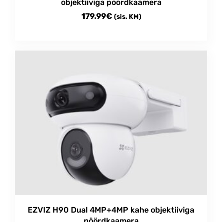
objektiiviga pöördkaamera
179.99
€
(sis. KM)
EZVIZ H90 Dual 4MP+4MP kahe objektiiviga
pöördkaamera