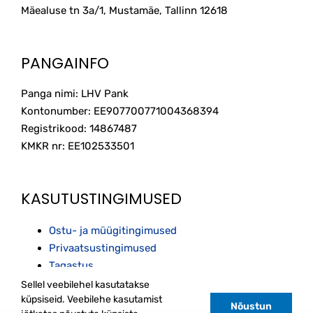
Mäealuse tn 3a/1, Mustamäe, Tallinn
12618
PANGAINFO
Panga nimi: LHV Pank
Kontonumber: EE907700771004368394
Registrikood: 14867487
KMKR nr: EE102533501
KASUTUSTINGIMUSED
Ostu- ja müügitingimused
Privaatsustingimused
Tagastus
Sellel veebilehel kasutatakse
küpsiseid. Veebilehe kasutamist
Nõustun