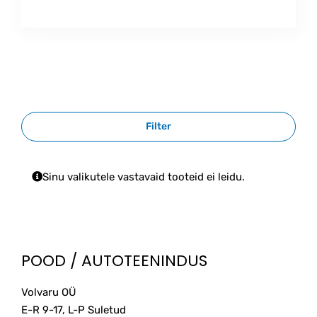
hind
price
oli:
is:
139.99€.
129.99€.
Filter
Sinu valikutele vastavaid tooteid ei leidu.
POOD / AUTOTEENINDUS
Volvaru OÜ
E-R 9-17, L-P Suletud