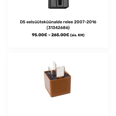
on
the
product
D5 eelsüüteküünalde relee 2007-2016
page
(31342686)
Price
95.00
€
–
265.00
€
(sis. KM)
range:
This
95.00€
product
through
has
multiple
265.00€
variants.
The
options
may
be
chosen
on
the
product