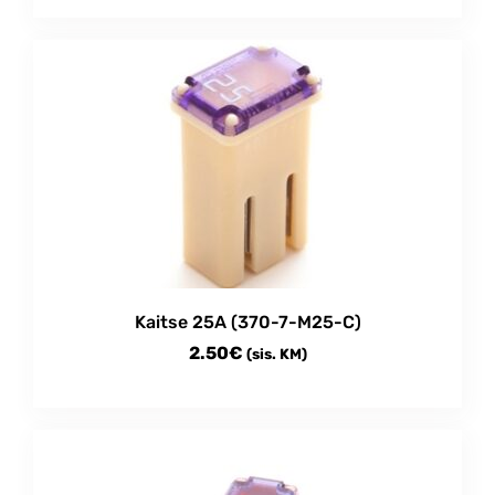
This
product
has
multiple
variants.
The
options
may
be
chosen
on
the
product
Kaitse 25A (370-7-M25-C)
page
2.50
€
(sis. KM)