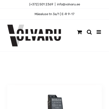
Skip
(+372) 501 2369
|
info@volvaru.ee
to
content
Mäealuse tn 3a/1 | E-R 9-17