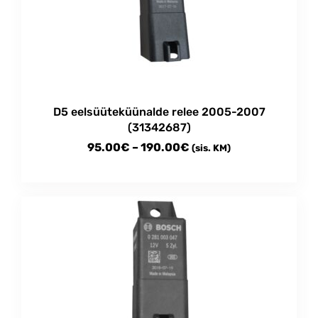
D5 eelsüüteküünalde relee 2005-2007
(31342687)
Price
95.00
€
–
190.00
€
(sis. KM)
range:
This
95.00€
product
through
has
multiple
190.00€
variants.
The
options
may
be
chosen