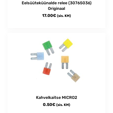
Eelsüüteküünalde relee (30765036)
page
Originaal
17.00
€
(sis. KM)
Kahvelkaitse MICRO2
0.50
€
(sis. KM)