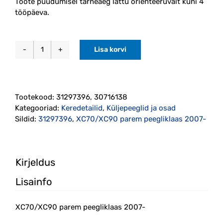
Toote puudumisel tarneaeg lattu orienteeruvalt kuni 4
tööpäeva.
Lisa korvi
XC70/XC90
parem
peegliklaas
2007-
Tootekood:
31297396, 30716138
(31297396)
Kategooriad:
Keredetailid
,
Küljepeeglid ja osad
kogus
Sildid:
31297396
,
XC70/XC90 parem peegliklaas 2007-
Kirjeldus
Lisainfo
XC70/XC90 parem peegliklaas 2007-