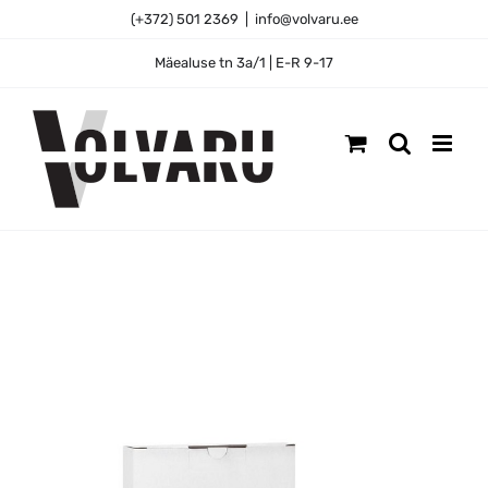
Skip
(+372) 501 2369
|
info@volvaru.ee
to
content
Mäealuse tn 3a/1 | E-R 9-17