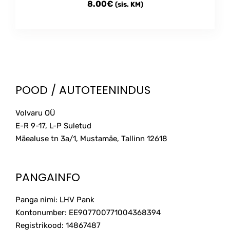
8.00
€
(sis. KM)
POOD / AUTOTEENINDUS
Volvaru OÜ
E-R 9-17, L-P Suletud
Mäealuse tn 3a/1, Mustamäe, Tallinn
12618
PANGAINFO
Panga nimi: LHV Pank
Kontonumber: EE907700771004368394
Registrikood: 14867487