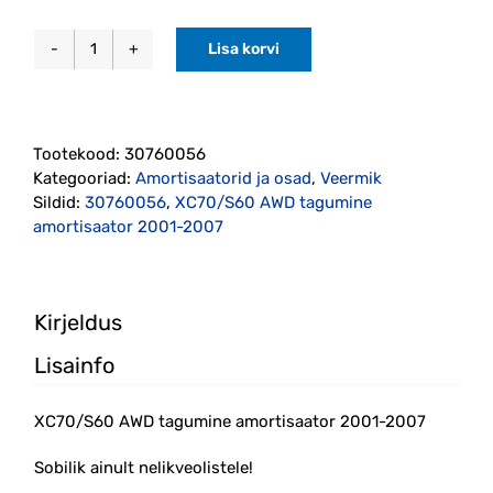
Lisa korvi
XC70/S60
AWD
tagumine
amortisaator
Tootekood:
30760056
2001-
Kategooriad:
Amortisaatorid ja osad
,
Veermik
2007
Sildid:
30760056
,
XC70/S60 AWD tagumine
(30760056)
amortisaator 2001-2007
kogus
Kirjeldus
Lisainfo
XC70/S60 AWD tagumine amortisaator 2001-2007
Sobilik ainult nelikveolistele!