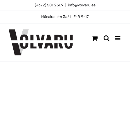
Skip
(+372) 501 2369
|
info@volvaru.ee
to
content
Mäealuse tn 3a/1 | E-R 9-17