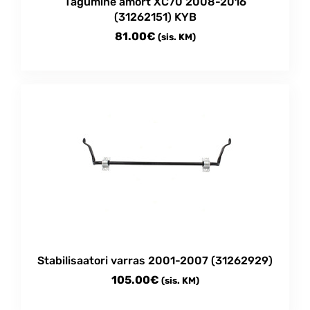
Tagumine amort XC70 2008-2016
(31262151) KYB
81.00
€
(sis. KM)
Stabilisaatori varras 2001-2007 (31262929)
105.00
€
(sis. KM)