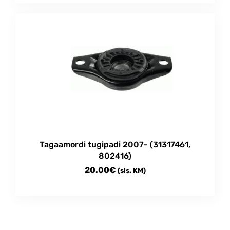
Tagaamordi tugipadi 2007- (31317461,
802416)
20.00
€
(sis. KM)