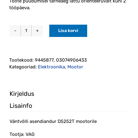
Toote puudumisel tarneaeg lattu orienteeruvalt kuni 2
tööpäeva.
Lisa korvi
Väntvõlli
asendiandur
D5252T
mootorile
Tootekood:
9445877, 03074906433
(9445877)
Kategooriad:
Elektroonika
,
Mootor
kogus
Kirjeldus
Lisainfo
Väntvõlli asendiandur D5252T mootorile
Tootja: VAG