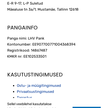
E-R 9-17, L-P Suletud
Mäealuse tn 3a/1, Mustamäe, Tallinn
12618
PANGAINFO
Panga nimi: LHV Pank
Kontonumber: EE907700771004368394
Registrikood: 14867487
KMKR nr: EE102533501
KASUTUSTINGIMUSED
Ostu- ja müügitingimused
Privaatsustingimused
Tagastus
Sellel veebilehel kasutatakse