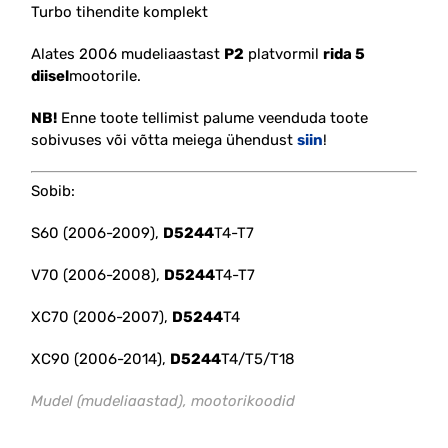
Turbo tihendite komplekt
Alates 2006 mudeliaastast
P2
platvormil
rida 5
diisel
mootorile.
NB!
Enne toote tellimist palume veenduda toote
sobivuses või võtta meiega ühendust
siin
!
Sobib:
S60 (2006-2009),
D5244
T4-T7
V70 (2006-2008),
D5244
T4-T7
XC70 (2006-2007),
D5244
T4
XC90 (2006-2014),
D5244
T4/T5/T18
Mudel (mudeliaastad), mootorikoodid
#36001171 #36002483 #36002652 #36000146