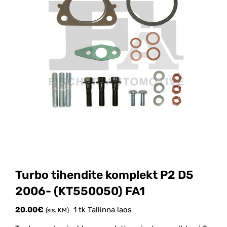
Turbo tihendite komplekt P2 D5
2006- (KT550050) FA1
20.00
€
1 tk Tallinna laos
(sis. KM)