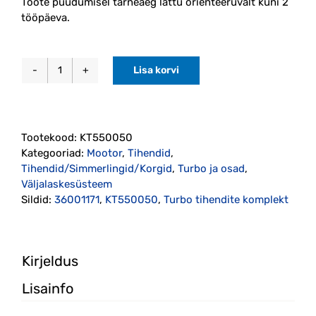
Toote puudumisel tarneaeg lattu orienteeruvalt kuni 2
tööpäeva.
Lisa korvi
Turbo
tihendite
komplekt
P2
Tootekood:
KT550050
D5
Kategooriad:
Mootor
,
Tihendid
,
2006-
Tihendid/Simmerlingid/Korgid
,
Turbo ja osad
,
(KT550050)
Väljalaskesüsteem
FA1
Sildid:
36001171
,
KT550050
,
Turbo tihendite komplekt
kogus
Kirjeldus
Lisainfo