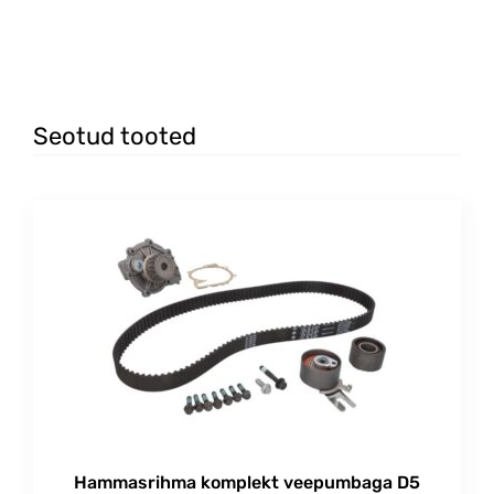
#kompressori #tihendi #montaaži #paigaldus
Seotud tooted
Hammasrihma komplekt veepumbaga D5