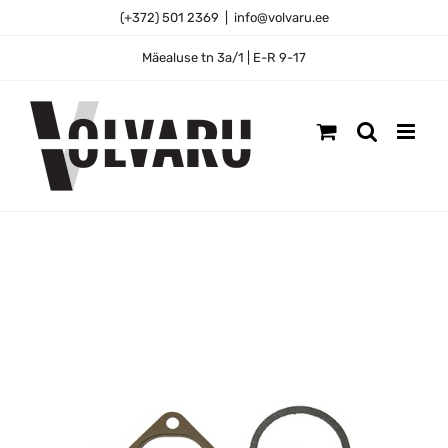
Skip
(+372) 501 2369
|
info@volvaru.ee
to
content
Mäealuse tn 3a/1 | E-R 9-17