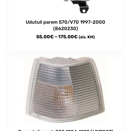
Udutuli parem S70/V70 1997-2000
(8620230)
Price
55.00
€
–
175.00
€
(sis. KM)
range:
This
55.00€
product
through
has
multiple
175.00€
variants.
The
options
may
be
chosen
on
the
product