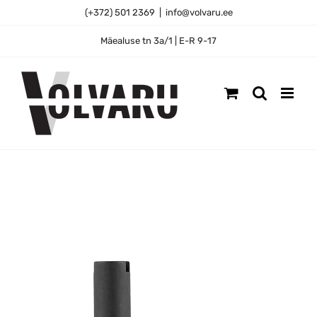
Skip
(+372) 501 2369
|
info@volvaru.ee
to
content
Mäealuse tn 3a/1 | E-R 9-17