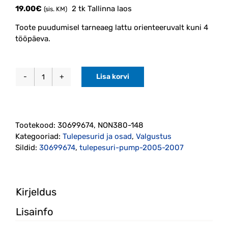
19.00
€
2 tk Tallinna laos
(sis. KM)
Toote puudumisel tarneaeg lattu orienteeruvalt kuni 4
tööpäeva.
Lisa korvi
Tulepesuri
pump
2005-
2007
Tootekood:
30699674, NON380-148
Polcar
Kategooriad:
Tulepesurid ja osad
,
Valgustus
(30699674)
Sildid:
30699674
,
tulepesuri-pump-2005-2007
kogus
Kirjeldus
Lisainfo