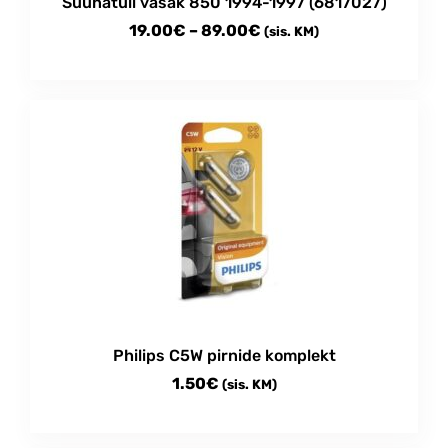
Suunatuli vasak 850 1994-1997 (6817027)
page
Price
19.00
€
–
89.00
€
(sis. KM)
range:
This
19.00€
product
through
has
multiple
89.00€
variants.
The
options
may
be
chosen
on
the
product
Philips C5W pirnide komplekt
page
1.50
€
(sis. KM)