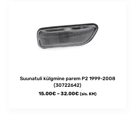
Suunatuli külgmine parem P2 1999-2008
(30722642)
Price
15.00
€
–
32.00
€
(sis. KM)
range:
This
15.00€
product
through
has
multiple
32.00€
variants.