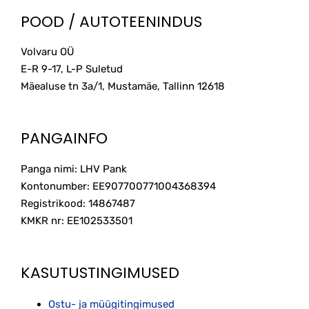
The
POOD / AUTOTEENINDUS
options
may
Volvaru OÜ
be
E-R 9-17, L-P Suletud
chosen
on
Mäealuse tn 3a/1, Mustamäe, Tallinn
12618
the
product
page
PANGAINFO
Panga nimi: LHV Pank
Kontonumber: EE907700771004368394
Registrikood: 14867487
KMKR nr: EE102533501
KASUTUSTINGIMUSED
Ostu- ja müügitingimused