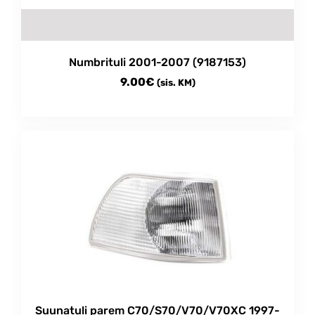
product
page
Numbrituli 2001-2007 (9187153)
9.00
€
(sis. KM)
Suunatuli parem C70/S70/V70/V70XC 1997-