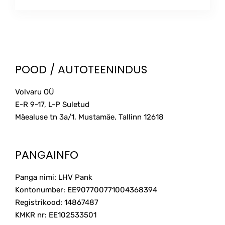
This
20.00€
product
through
has
multiple
145.00€
variants.
The
POOD / AUTOTEENINDUS
options
may
Volvaru OÜ
be
E-R 9-17, L-P Suletud
chosen
on
Mäealuse tn 3a/1, Mustamäe, Tallinn
12618
the
product
page
PANGAINFO
Panga nimi: LHV Pank
Kontonumber: EE907700771004368394
Registrikood: 14867487
KMKR nr: EE102533501