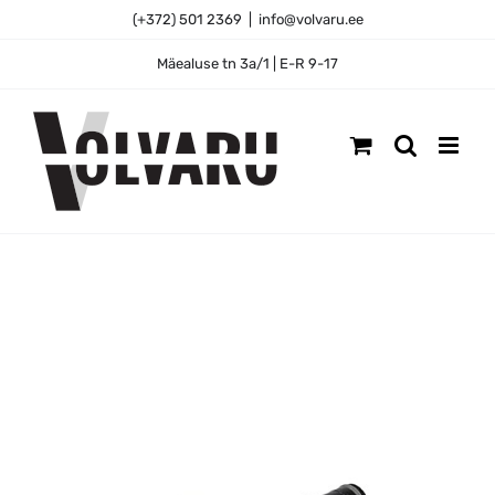
Skip
(+372) 501 2369
|
info@volvaru.ee
to
content
Mäealuse tn 3a/1 | E-R 9-17