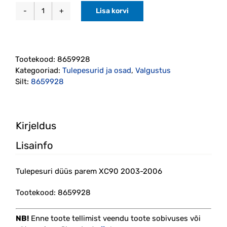
Lisa korvi
Tulepesuri
düüs
parem
XC90
Tootekood:
8659928
2003-
Kategooriad:
Tulepesurid ja osad
,
Valgustus
2006
Silt:
8659928
(8659928)
PPS
kogus
Kirjeldus
Lisainfo
Tulepesuri düüs parem XC90 2003-2006
Tootekood: 8659928
NB!
Enne toote tellimist veendu toote sobivuses või