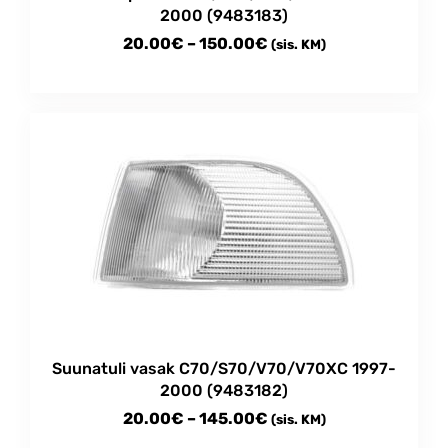
2000 (9483183)
Price
20.00
€
–
150.00
€
(sis. KM)
range:
This
20.00€
product
through
has
multiple
150.00€
variants.
The
options
may
be
chosen
on
the
product
Suunatuli vasak C70/S70/V70/V70XC 1997-
page
2000 (9483182)
Price
20.00
€
–
145.00
€
(sis. KM)
range: