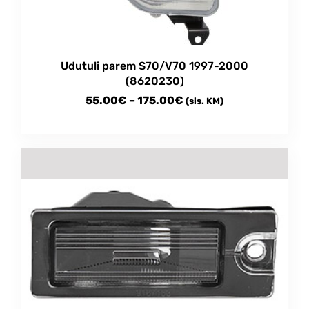
Udutuli parem S70/V70 1997-2000
(8620230)
Price
55.00
€
–
175.00
€
(sis. KM)
range:
This
55.00€
product
through
has
multiple
175.00€
variants.
The
options
may
be
chosen
on
the