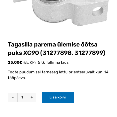
Tagasilla parema ülemise õõtsa
puks XC90 (31277898, 31277899)
25.00
€
5 tk Tallinna laos
(sis. KM)
Toote puudumisel tarneaeg lattu orienteeruvalt kuni 14
tööpäeva.
Lisa korvi
Tagasilla
parema
ülemise