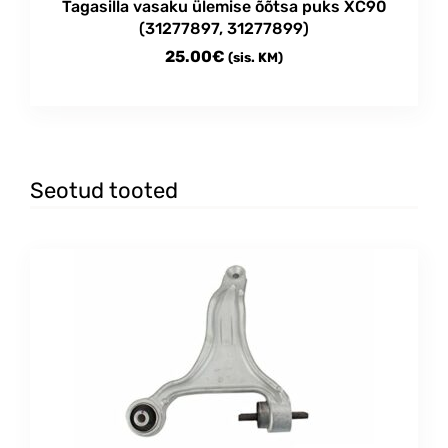
Tagasilla vasaku ülemise õõtsa puks XC90
(31277897, 31277899)
25.00
€
(sis. KM)
Seotud tooted