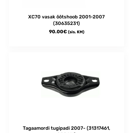
XC70 vasak õõtshoob 2001-2007
(30635231)
90.00
€
(sis. KM)
Tagaamordi tugipadi 2007- (31317461,