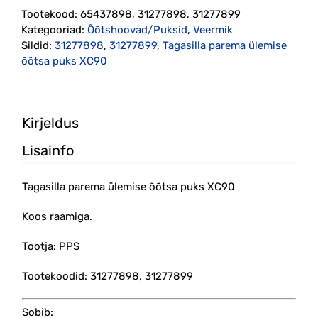
õõtsa
Tootekood:
65437898, 31277898, 31277899
puks
Kategooriad:
Õõtshoovad/Puksid
,
Veermik
XC90
Sildid:
31277898
,
31277899
,
Tagasilla parema ülemise
(31277898,
õõtsa puks XC90
31277899)
kogus
Kirjeldus
Lisainfo
Tagasilla parema ülemise õõtsa puks XC90
Koos raamiga.
Tootja: PPS
Tootekoodid: 31277898, 31277899
Sobib: