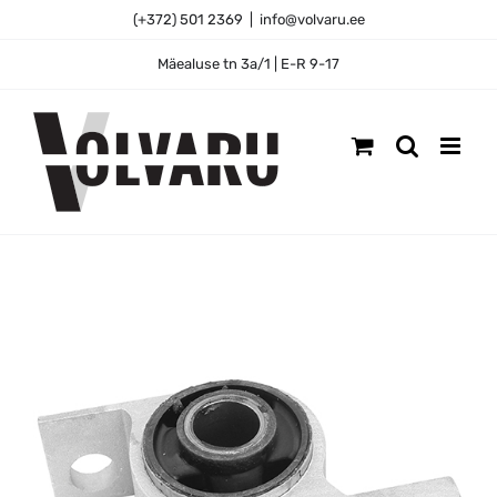
Skip
(+372) 501 2369
|
info@volvaru.ee
to
content
Mäealuse tn 3a/1 | E-R 9-17