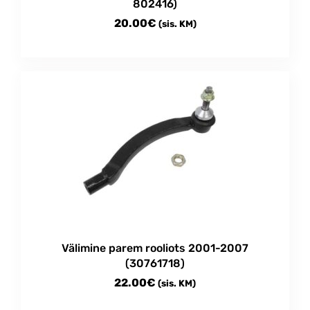
802416)
20.00
€
(sis. KM)
Välimine parem rooliots 2001-2007
(30761718)
22.00
€
(sis. KM)