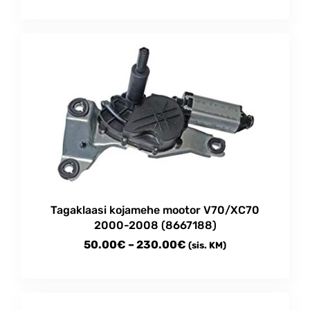
Tagaklaasi kojamehe mootor V70/XC70
2000-2008 (8667188)
Price
50.00
€
–
230.00
€
(sis. KM)
range:
This
50.00€
product
through
has