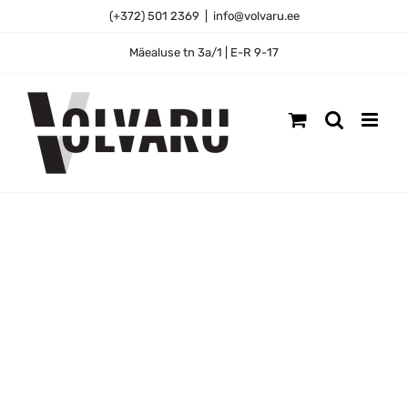
Skip
(+372) 501 2369
|
info@volvaru.ee
to
content
Mäealuse tn 3a/1 | E-R 9-17