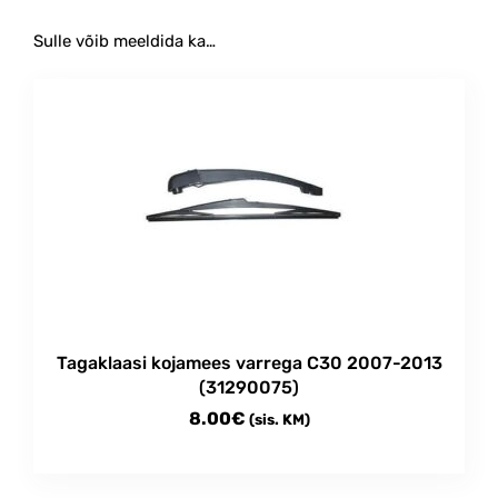
Sulle võib meeldida ka…
Tagaklaasi kojamees varrega C30 2007-2013
(31290075)
8.00
€
(sis. KM)