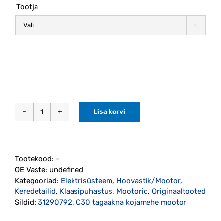
60.00€
Tootja
through
230.00€

Lisa korvi
Tagaklaasi
kojamehe
mootor
C30
Tootekood:
-
(31290792)
OE Vaste:
undefined
kogus
Kategooriad:
Elektrisüsteem
,
Hoovastik/Mootor
,
Keredetailid
,
Klaasipuhastus
,
Mootorid
,
Originaaltooted
Sildid:
31290792
,
C30 tagaakna kojamehe mootor