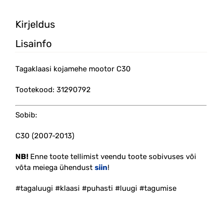
Kirjeldus
Lisainfo
Tagaklaasi kojamehe mootor C30
Tootekood: 31290792
Sobib:
C30 (2007-2013)
NB!
Enne toote tellimist veendu toote sobivuses või
võta meiega ühendust
siin
!
#tagaluugi #klaasi #puhasti #luugi #tagumise