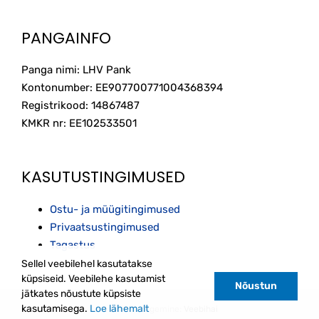
PANGAINFO
Panga nimi: LHV Pank
Kontonumber: EE907700771004368394
Registrikood: 14867487
KMKR nr: EE102533501
KASUTUSTINGIMUSED
Ostu- ja müügitingimused
Privaatsustingimused
Tagastus
Sellel veebilehel kasutatakse
küpsiseid. Veebilehe kasutamist
Nõustun
jätkates nõustute küpsiste
kasutamisega.
Loe lähemalt
Kodulehe tegemine:
Veebihai