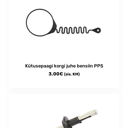
multiple
230.00€
variants.
The
options
may
be
chosen
on
the
product
Kütusepaagi korgi juhe bensiin PPS
page
3.00
€
(sis. KM)