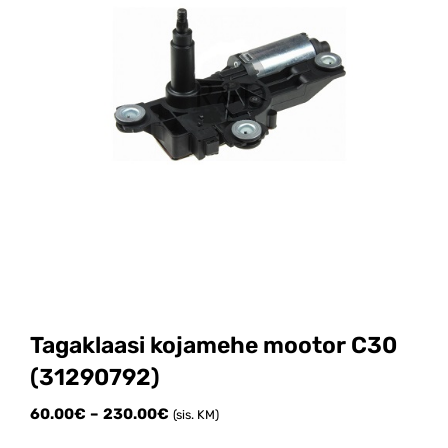
Tagaklaasi kojamehe mootor C30
(31290792)
Price
60.00
€
–
230.00
€
(sis. KM)
range: