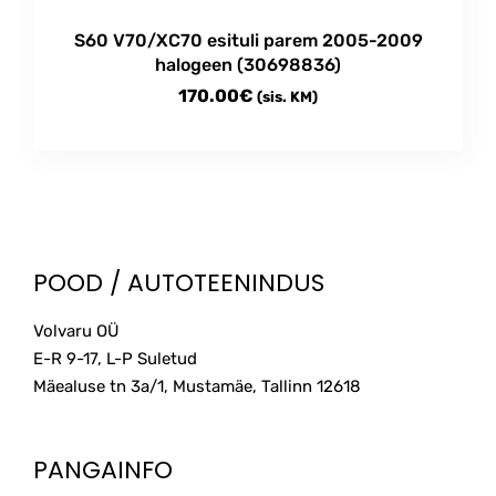
product
S60 V70/XC70 esituli parem 2005-2009
page
halogeen (30698836)
170.00
€
(sis. KM)
POOD / AUTOTEENINDUS
Volvaru OÜ
E-R 9-17, L-P Suletud
Mäealuse tn 3a/1, Mustamäe, Tallinn
12618
PANGAINFO