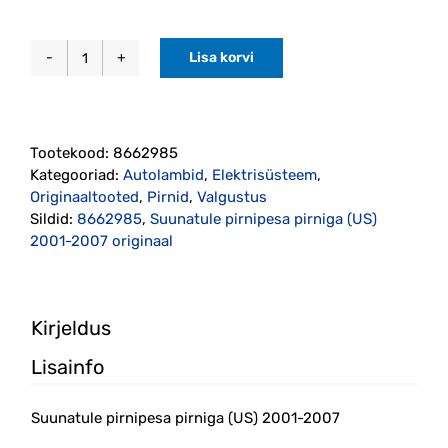
Lisa korvi
Suunatule
pirnipesa
pirniga
(US)
Tootekood:
8662985
2001-
Kategooriad:
Autolambid
,
Elektrisüsteem
,
2007
Originaaltooted
,
Pirnid
,
Valgustus
originaal
Sildid:
8662985
,
Suunatule pirnipesa pirniga (US)
(8662985)
2001-2007 originaal
kogus
Kirjeldus
Lisainfo
Suunatule pirnipesa pirniga (US) 2001-2007