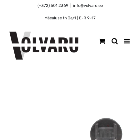
Skip
(+372) 501 2369
|
info@volvaru.ee
to
content
Mäealuse tn 3a/1 | E-R 9-17