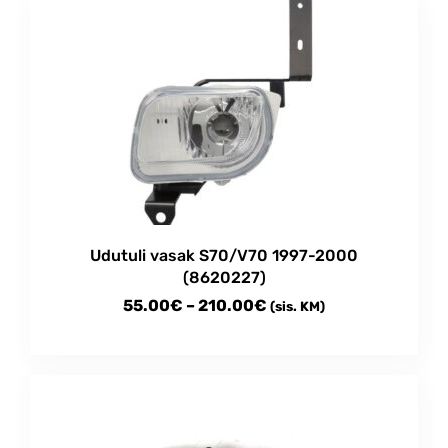
Udutuli vasak S70/V70 1997-2000
(8620227)
Price
55.00
€
–
210.00
€
(sis. KM)
range:
This
55.00€
product
through
has
multiple
210.00€
variants.