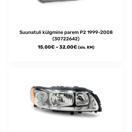
be
chosen
on
the
product
Suunatuli külgmine parem P2 1999-2008
page
(30722642)
Price
15.00
€
–
32.00
€
(sis. KM)
range:
This
15.00€
product
through
has
multiple
32.00€
variants.
The
options
may
be
chosen
on
the