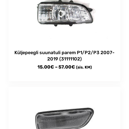
The
options
may
be
chosen
on
the
product
Küljepeegli suunatuli parem P1/P2/P3 2007-
page
2019 (31111102)
Price
15.00
€
–
57.00
€
(sis. KM)
range:
This
15.00€
product
through
has
multiple
57.00€
variants.
The
options
may