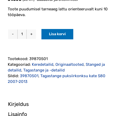
Toote puudumisel tarneaeg lattu orienteeruvalt kuni 10
tööpäeva.
Lisa korvi
Tagastange
puksiirkonksu
kate
S80
Tootekood:
39870501
2007-
Kategooriad:
Keredetailid
,
Originaaltooted
,
Stanged ja
2013
detailid
,
Tagastange ja -detailid
originaal
Sildid:
39870501
,
Tagastange puksiirkonksu kate S80
(39870501)
2007-2013
kogus
Kirjeldus
Lisainfo