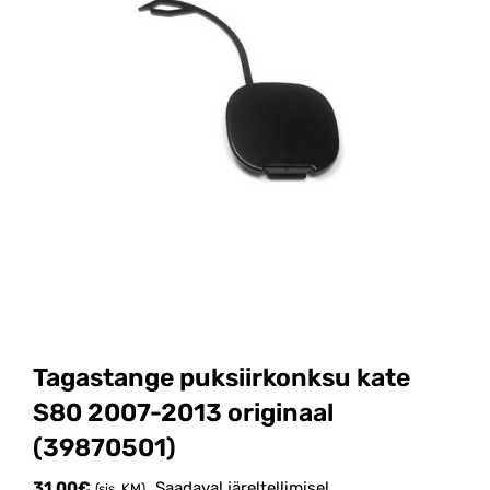
Tagastange puksiirkonksu kate
S80 2007-2013 originaal
(39870501)
31.00
€
Saadaval järeltellimisel
(sis. KM)