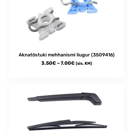
Aknatõstuki mehhanismi liugur (3509416)
Price
3.50
€
–
7.00
€
(sis. KM)
range:
This
3.50€
product
through
has
multiple
7.00€
variants.
The
options
may
be