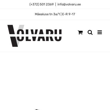
Skip
(+372) 501 2369
|
info@volvaru.ee
to
content
Mäealuse tn 3a/1 | E-R 9-17