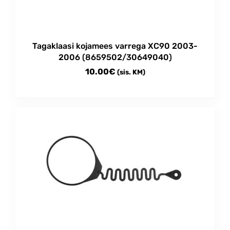
chosen
on
the
product
Tagaklaasi kojamees varrega XC90 2003-
page
2006 (8659502/30649040)
10.00
€
(sis. KM)