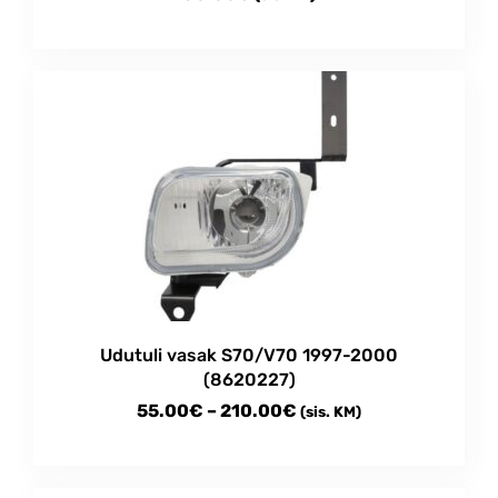
Udutuli vasak S70/V70 1997-2000
(8620227)
Price
55.00
€
–
210.00
€
(sis. KM)
range:
This
55.00€
product