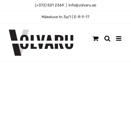
Skip
(+372) 501 2369
|
info@volvaru.ee
to
content
Mäealuse tn 3a/1 | E-R 9-17