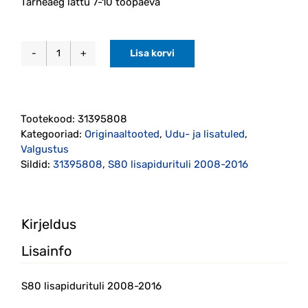
Tarneaeg lattu 7-10 tööpäeva
Lisa korvi
S80
lisapidurituli
2008-
2016
Tootekood:
31395808
(31395808)
Kategooriad:
Originaaltooted
,
Udu- ja lisatuled
,
kogus
Valgustus
Sildid:
31395808
,
S80 lisapidurituli 2008-2016
Kirjeldus
Lisainfo
S80 lisapidurituli 2008-2016