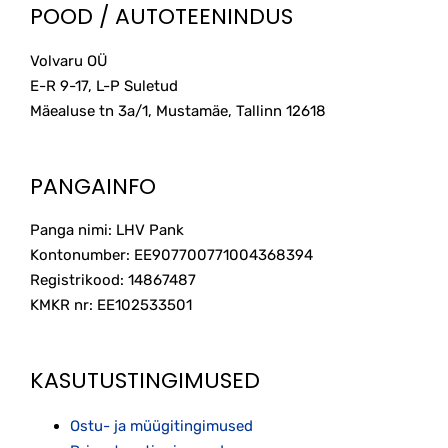
POOD / AUTOTEENINDUS
Volvaru OÜ
E-R 9-17, L-P Suletud
Mäealuse tn 3a/1, Mustamäe, Tallinn
12618
PANGAINFO
Panga nimi: LHV Pank
Kontonumber: EE907700771004368394
Registrikood: 14867487
KMKR nr: EE102533501
KASUTUSTINGIMUSED
Ostu- ja müügitingimused