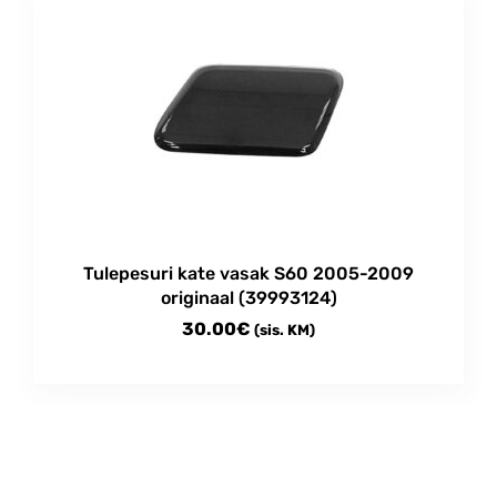
through
has
multiple
210.00€
variants.
The
options
may
be
chosen
on
the
product
Tulepesuri kate vasak S60 2005-2009
page
originaal (39993124)
30.00
€
(sis. KM)