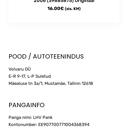
2006 (39885875) Originaal
16.00
€
(sis. KM)
POOD / AUTOTEENINDUS
Volvaru OÜ
E-R 9-17, L-P Suletud
Mäealuse tn 3a/1, Mustamäe, Tallinn
12618
PANGAINFO
Panga nimi: LHV Pank
Kontonumber: EE907700771004368394