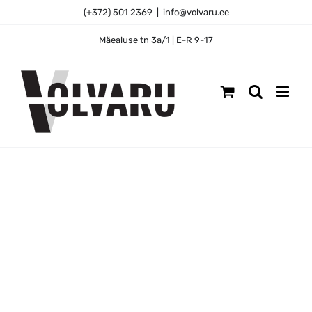
Skip
(+372) 501 2369
|
info@volvaru.ee
to
content
Mäealuse tn 3a/1 | E-R 9-17