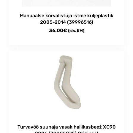
the
product
Manuaalse kõrvalistuja istme küljeplastik
page
2005-2014 (39996516)
36.00
€
(sis. KM)
Turvavöö suunaja vasak hallikasbeež XC90