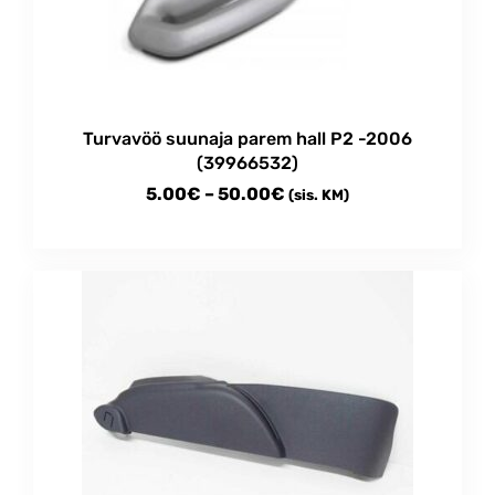
Turvavöö suunaja parem hall P2 -2006
(39966532)
Price
5.00
€
–
50.00
€
(sis. KM)
range:
This
5.00€
product
through
has
multiple
50.00€
variants.
The
options
may
be
chosen
on