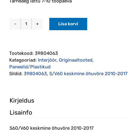
Tarneaeg lattu 7-10 tööpäeva
Lisa korvi
S60/V60
keskmine
õhuvõre
2010-
Tootekood:
39804063
2017
Kategooriad:
Interjöör
,
Originaaltooted
,
(39804063)
Paneelid/Plastikud
kogus
Sildid:
39804063
,
S/V60 keskmine õhuvõre 2010-2017
Kirjeldus
Lisainfo
S60/V60 keskmine õhuvõre 2010-2017