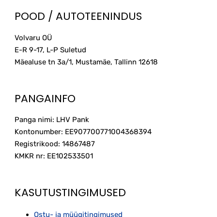
POOD / AUTOTEENINDUS
Volvaru OÜ
E-R 9-17, L-P Suletud
Mäealuse tn 3a/1, Mustamäe, Tallinn
12618
PANGAINFO
Panga nimi: LHV Pank
Kontonumber: EE907700771004368394
Registrikood: 14867487
KMKR nr: EE102533501
KASUTUSTINGIMUSED
Ostu- ja müügitingimused