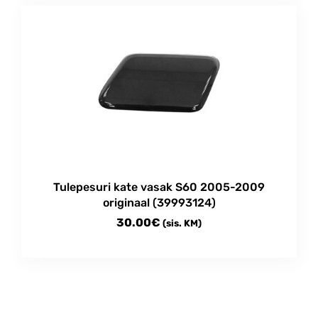
through
has
multiple
250.00€
variants.
The
options
may
be
chosen
on
the
product
Tulepesuri kate vasak S60 2005-2009
page
originaal (39993124)
30.00
€
(sis. KM)