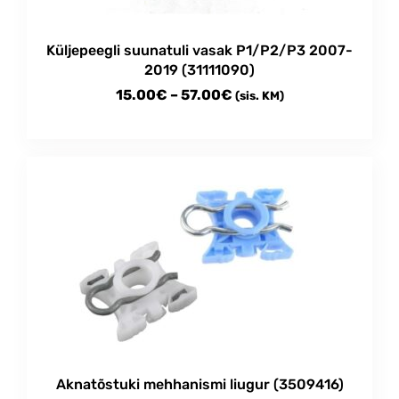
Küljepeegli suunatuli vasak P1/P2/P3 2007-
2019 (31111090)
Price
15.00
€
–
57.00
€
(sis. KM)
range:
This
15.00€
product
through
has
multiple
57.00€
variants.
The
options
may
be
chosen
on
the
product
Aknatõstuki mehhanismi liugur (3509416)
page