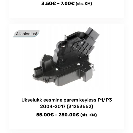
Price
3.50
€
–
7.00
€
(sis. KM)
range:
This
3.50€
product
through
has
Allahindlus!
multiple
7.00€
variants.
The
options
may
be
chosen
on
the
product
Ukselukk eesmine parem keyless P1/P3
page
2004-2017 (31253662)
Price
55.00
€
–
250.00
€
(sis. KM)
range:
This
55.00€
product