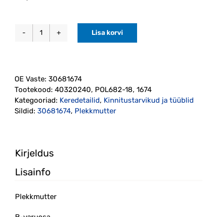
Lisa korvi
Plekkmutter
(30681674)
kogus
OE Vaste:
30681674
Tootekood:
40320240, POL682-18, 1674
Kategooriad:
Keredetailid
,
Kinnitustarvikud ja tüüblid
Sildid:
30681674
,
Plekkmutter
Kirjeldus
Lisainfo
Plekkmutter
B-varuosa