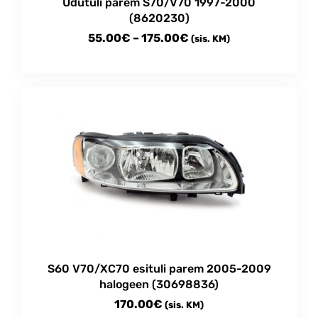
Udutuli parem S70/V70 1997-2000
page
(8620230)
Price
55.00
€
–
175.00
€
(sis. KM)
range:
This
55.00€
product
through
has
multiple
175.00€
variants.
The
options
may
be
chosen
on
the
product
S60 V70/XC70 esituli parem 2005-2009
page
halogeen (30698836)
170.00
€
(sis. KM)