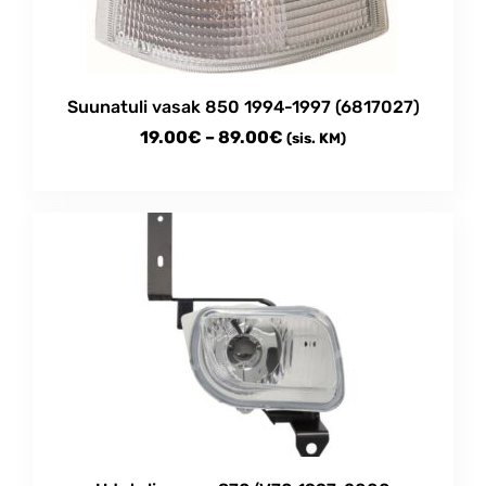
Suunatuli vasak 850 1994-1997 (6817027)
Price
19.00
€
–
89.00
€
(sis. KM)
range:
This
19.00€
product
through
has
multiple
89.00€
variants.
The
options
may
be
chosen
on
the
product