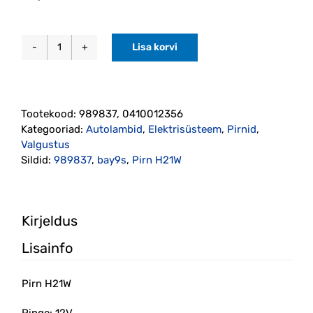
Lisa korvi
Pirn
H21W
(989837)
kogus
Tootekood:
989837, 0410012356
Kategooriad:
Autolambid
,
Elektrisüsteem
,
Pirnid
,
Valgustus
Sildid:
989837
,
bay9s
,
Pirn H21W
Kirjeldus
Lisainfo
Pirn H21W
Pinge: 12V