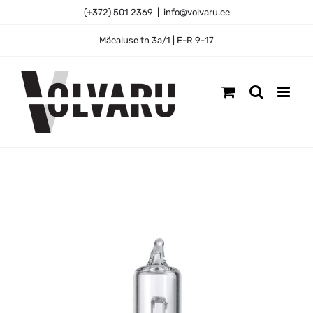
Skip
(+372) 501 2369
|
info@volvaru.ee
to
content
Mäealuse tn 3a/1 | E-R 9-17