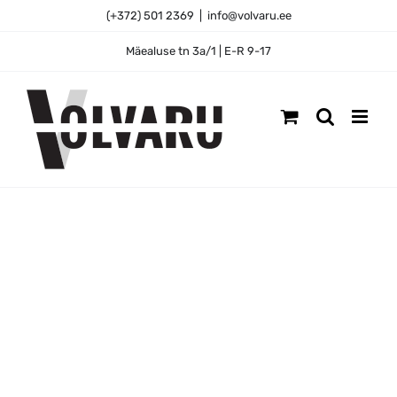
Skip
(+372) 501 2369
|
info@volvaru.ee
to
content
Mäealuse tn 3a/1 | E-R 9-17