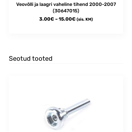
Veovõlli ja laagri vaheline tihend 2000-2007
(30647015)
Price
3.00
€
–
15.00
€
(sis. KM)
range:
This
3.00€
product
through
has
multiple
15.00€
variants.
Seotud tooted
The
options
may
be
chosen
on
the
product
page