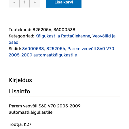
Lisa korvi
Parem
veovõll
S60
V70
Tootekood:
8252056, 36000538
2005-
Kategooriad:
Käigukast ja Rattaülekanne
,
Veovõllid ja
2009
osad
automaatkäigukastile
Sildid:
36000538
,
8252056
,
Parem veovõll S60 V70
(8252056,
2005-2009 automaatkäigukastile
36000538)
kogus
Kirjeldus
Lisainfo
Parem veovõll S60 V70 2005-2009
automaatkäigukastile
Tootja: K27