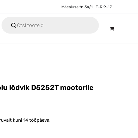
Mäealuse tn 3a/1 | E-R 9-17
Products
search
olu lõdvik D5252T mootorile
uvalt kuni 14 tööpäeva.