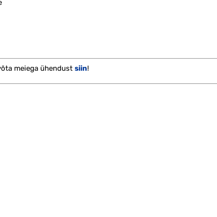
e
 võta meiega ühendust
siin
!