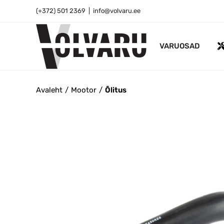
Skip
(+372) 501 2369
|
info@volvaru.ee
to
content
VARUOSAD
Avaleht
Mootor
Õlitus