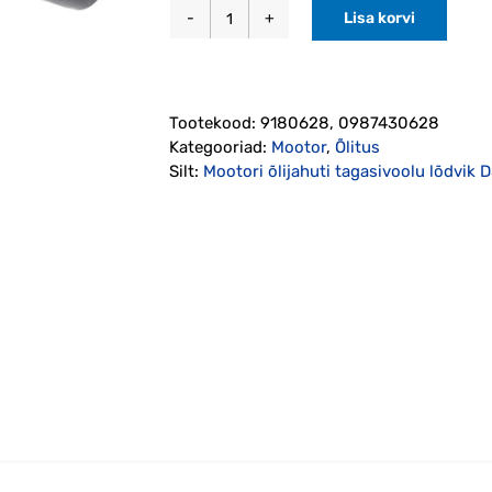
Lisa korvi
Mootori
õlijahuti
tagasivoolu
lõdvik
Tootekood:
9180628, 0987430628
D5252T
Kategooriad:
Mootor
,
Õlitus
mootorile
Silt:
Mootori õlijahuti tagasivoolu lõdvik
(9180628)
kogus