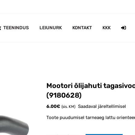
TEENINDUS
LEIUNURK
KONTAKT
KKK
Mootori õlijahuti tagasivo
(9180628)
6.00
€
Saadaval järeltellimisel
(sis. KM)
Toote puudumisel tarneaeg lattu orienteer