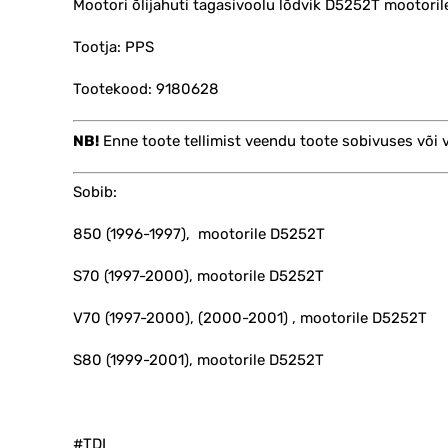
Mootori õlijahuti tagasivoolu lõdvik D5252T mootoril
Tootja: PPS
Tootekood: 9180628
NB!
Enne toote tellimist veendu toote sobivuses või
Sobib:
850 (1996-1997), mootorile D5252T
S70 (1997-2000), mootorile D5252T
V70 (1997-2000), (2000-2001) , mootorile D5252T
S80 (1999-2001), mootorile D5252T
#TDI