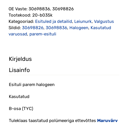
OE Vaste:
30698836, 30698826
Tootekood:
20-b035k
Kategooriad:
Esituled ja detailid
,
Leiunurk
,
Valgustus
Sildid:
30698826
,
30698836
,
Halogeen
,
Kasutatud
varuosad
,
parem-esituli
Kirjeldus
Lisainfo
Esituli parem halogeen
Kasutatud
B-osa (TYC)
Tuleklaas taastatud polümeeriga ettevõttes
Maruvärv