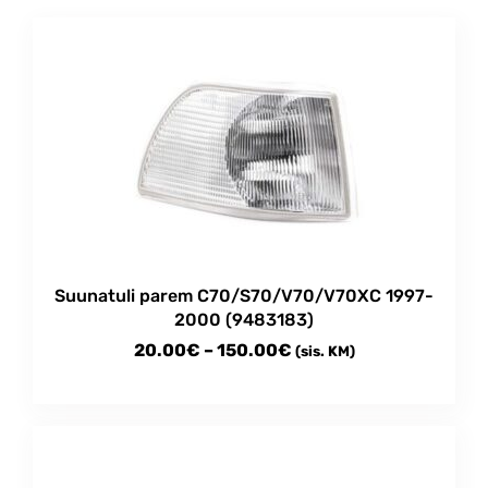
Suunatuli parem C70/S70/V70/V70XC 1997-
2000 (9483183)
Price
20.00
€
–
150.00
€
(sis. KM)
range:
This
20.00€
product
through
has
multiple
150.00€