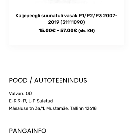
Küljepeegli suunatuli vasak P1/P2/P3 2007-
2019 (31111090)
Price
15.00
€
–
57.00
€
(sis. KM)
range:
This
15.00€
product
through
has
multiple
57.00€
variants.
The
POOD / AUTOTEENINDUS
options
may
Volvaru OÜ
be
E-R 9-17, L-P Suletud
chosen
on
Mäealuse tn 3a/1, Mustamäe, Tallinn
12618
the
product
page
PANGAINFO