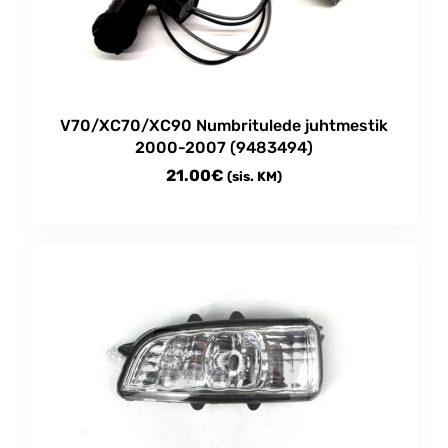
be
chosen
on
the
product
V70/XC70/XC90 Numbritulede juhtmestik
page
2000-2007 (9483494)
21.00
€
(sis. KM)