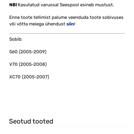
NB!
Kasutatud varuosa! Seespool esineb mustust.
Enne toote tellimist palume veenduda toote sobivuses
või võtta meiega ühendust
siin
!
Sobib:
S60 (2005-2009)
V70 (2005-2008)
XC70 (2005-2007)
#30698826 #30698836 #30648209 #30648209
Seotud tooted