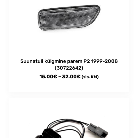
variants.
The
options
may
be
chosen
on
the
product
Suunatuli külgmine parem P2 1999-2008
page
(30722642)
Price
15.00
€
–
32.00
€
(sis. KM)
range:
This
15.00€
product
through
has
multiple
32.00€
variants.
The
options
may