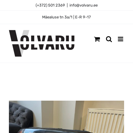
Skip
(+372) 501 2369
|
info@volvaru.ee
to
content
Mäealuse tn 3a/1 | E-R 9-17