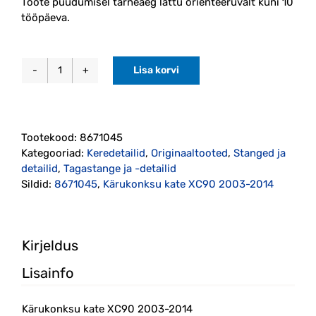
Toote puudumisel tarneaeg lattu orienteeruvalt kuni 10
tööpäeva.
Lisa korvi
Kärukonksu
kate
XC90
2003-
Tootekood:
8671045
2014
Kategooriad:
Keredetailid
,
Originaaltooted
,
Stanged ja
originaal
detailid
,
Tagastange ja -detailid
(8671045)
Sildid:
8671045
,
Kärukonksu kate XC90 2003-2014
kogus
Kirjeldus
Lisainfo
Kärukonksu kate XC90 2003-2014