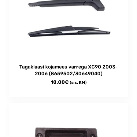
230.00€
variants.
The
options
may
be
chosen
on
the
product
Tagaklaasi kojamees varrega XC90 2003-
page
2006 (8659502/30649040)
10.00
€
(sis. KM)