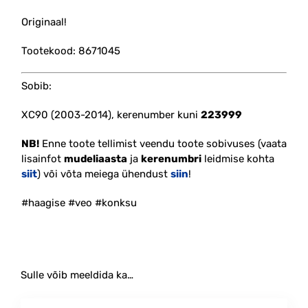
Originaal!
Tootekood: 8671045
Sobib:
XC90 (2003-2014), kerenumber kuni
223999
NB!
Enne toote tellimist veendu toote sobivuses (vaata
lisainfot
mudeliaasta
ja
kerenumbri
leidmise kohta
siit
) või võta meiega ühendust
siin
!
#haagise #veo #konksu
Sulle võib meeldida ka…