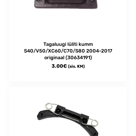
Tagaluugi lüliti kumm
S40/V50/XC60/C70/S80 2004-2017
originaal (30634191)
3.00
€
(sis. KM)