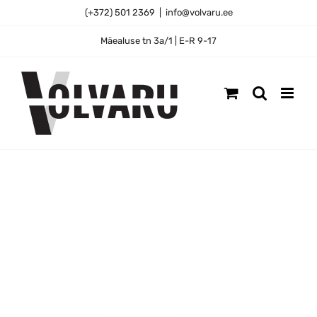
Skip
(+372) 501 2369
|
info@volvaru.ee
to
content
Mäealuse tn 3a/1 | E-R 9-17