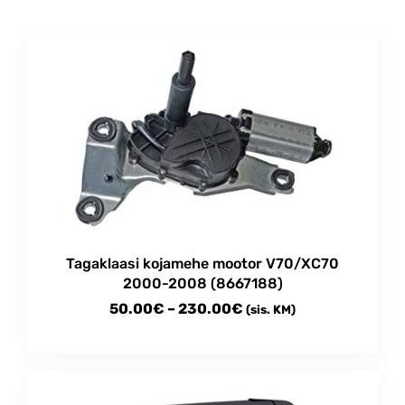
Tagaklaasi kojamehe mootor V70/XC70
2000-2008 (8667188)
Price
50.00
€
–
230.00
€
(sis. KM)
range:
This
50.00€
product
through
has
multiple