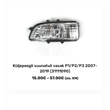
Küljepeegli suunatuli vasak P1/P2/P3 2007-
2019 (31111090)
Price
15.00
€
–
57.00
€
(sis. KM)
range:
This
15.00€
product
through
has
multiple
57.00€
variants.