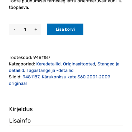
Toote puudumisel tarneaeg lattu orienteeruvalt kuni 10
tööpäeva.
Lisa korvi
Kärukonksu
kate
S60
2001-
Tootekood:
9481187
2009
Kategooriad:
Keredetailid
,
Originaaltooted
,
Stanged ja
originaal
detailid
,
Tagastange ja -detailid
(9481187)
Sildid:
9481187
,
Kärukonksu kate S60 2001-2009
kogus
originaal
Kirjeldus
Lisainfo