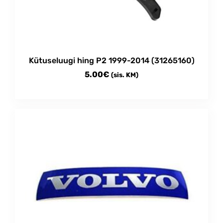
be
chosen
on
the
product
Kütuseluugi hing P2 1999-2014 (31265160)
page
5.00
€
(sis. KM)