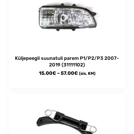
The
options
may
be
chosen
on
the
product
Küljepeegli suunatuli parem P1/P2/P3 2007-
page
2019 (31111102)
Price
15.00
€
–
57.00
€
(sis. KM)
range:
This
15.00€
product
through
has
multiple
57.00€
variants.
The
options
may