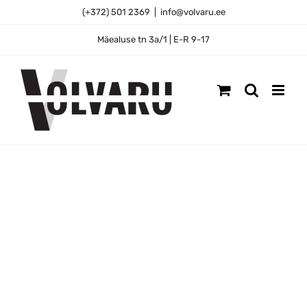
Skip
(+372) 501 2369
|
info@volvaru.ee
to
content
Mäealuse tn 3a/1 | E-R 9-17