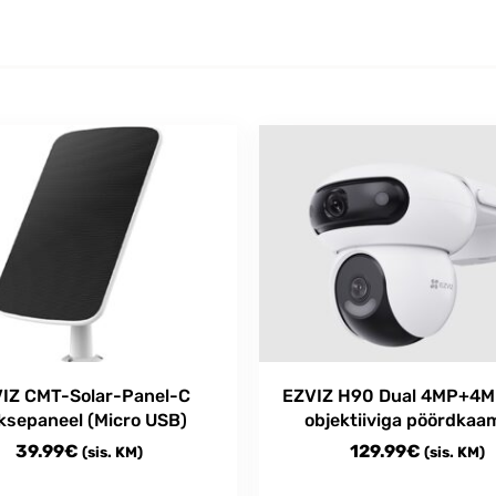
IZ CMT-Solar-Panel-C
EZVIZ H90 Dual 4MP+4M
ksepaneel (Micro USB)
objektiiviga pöördkaa
39.99
€
129.99
€
(sis. KM)
(sis. KM)