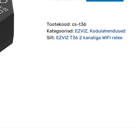
T36
2
kanaliga
Tootekood:
cs-t36
WIFI
Kategooriad:
EZVIZ
,
Kodulahendused
relee
Silt:
EZVIZ T36 2 kanaliga WIFI relee
kogus