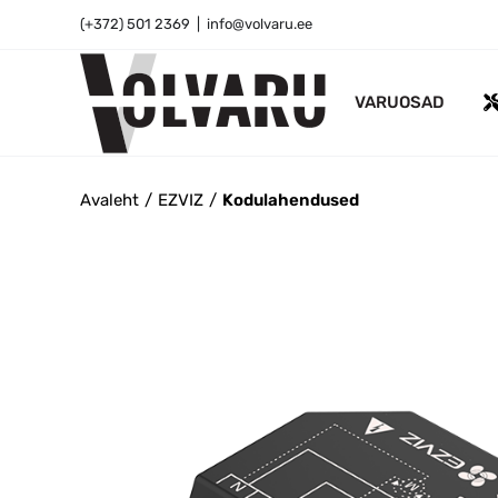
Skip
(+372) 501 2369
|
info@volvaru.ee
to
content
VARUOSAD
Avaleht
EZVIZ
Kodulahendused