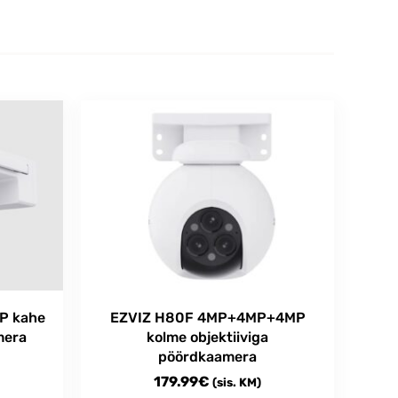
P kahe
EZVIZ H80F 4MP+4MP+4MP
mera
kolme objektiiviga
pöördkaamera
179.99
€
(sis. KM)