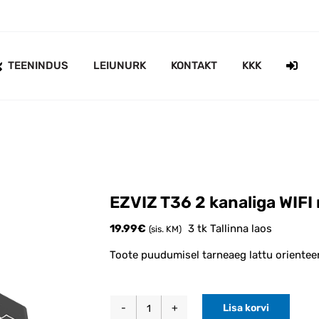
TEENINDUS
LEIUNURK
KONTAKT
KKK
EZVIZ T36 2 kanaliga WIFI 
19.99
€
3 tk Tallinna laos
(sis. KM)
Toote puudumisel tarneaeg lattu orienteer
Lisa korvi
EZVIZ