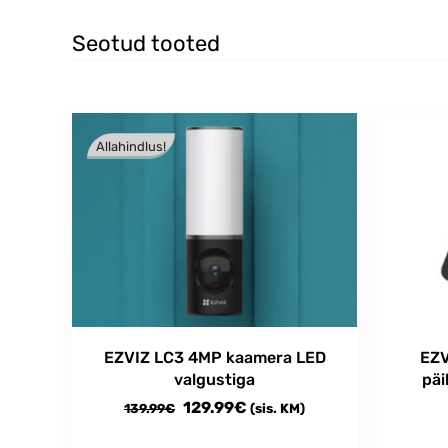
Seotud tooted
Allahindlus!
EZVIZ LC3 4MP kaamera LED
EZV
valgustiga
päi
Algne
Current
129.99
€
139.99
€
(sis. KM)
hind
price