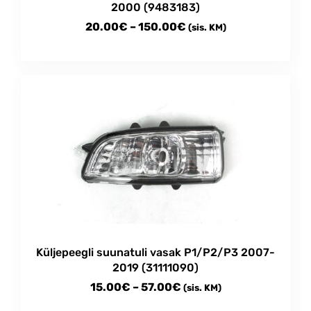
2000 (9483183)
Price
20.00
€
–
150.00
€
(sis. KM)
range:
This
20.00€
product
through
has
multiple
150.00€
variants.
The
options
may
be
chosen
on
the
product
Küljepeegli suunatuli vasak P1/P2/P3 2007-
page
2019 (31111090)
Price
15.00
€
–
57.00
€
(sis. KM)
range: