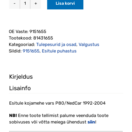
Lisa korvi
Esitule
kojamehe
vars
P80/NedCar
OE Vaste:
9151655
1992-
Tootekood:
81431655
2004
Kategooriad:
Tulepesurid ja osad
,
Valgustus
(9151655)
Sildid:
9151655
,
Esitule puhastus
PPS
kogus
Kirjeldus
Lisainfo
Esitule kojamehe vars P80/NedCar 1992-2004
NB!
Enne toote tellimist palume veenduda toote
sobivuses või võtta meiega ühendust
siin
!