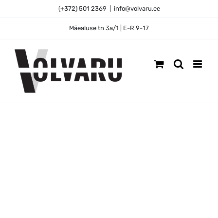
Skip
(+372) 501 2369
|
info@volvaru.ee
to
content
Mäealuse tn 3a/1 | E-R 9-17