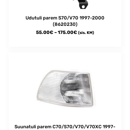
Udutuli parem S70/V70 1997-2000
(8620230)
Price
55.00
€
–
175.00
€
(sis. KM)
range:
This
55.00€
product
through
has
multiple
175.00€
variants.
The
options
may
be
chosen
on
the
product
Suunatuli parem C70/S70/V70/V70XC 1997-
page