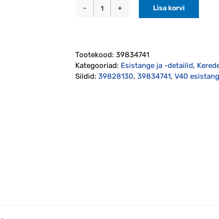
Lisa korvi
Esistange
puksiirkonksu
kate
V40
Tootekood:
39834741
R-
Kategooriad:
Esistange ja -detailid
,
Kerede
design
Sildid:
39828130
,
39834741
,
V40 esistang
2013-
2019
originaal
(39834741)
kogus