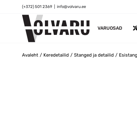
Skip
(+372) 501 2369
|
info@volvaru.ee
to
content
VARUOSAD
Avaleht
Keredetailid
Stanged ja detailid
Esistang