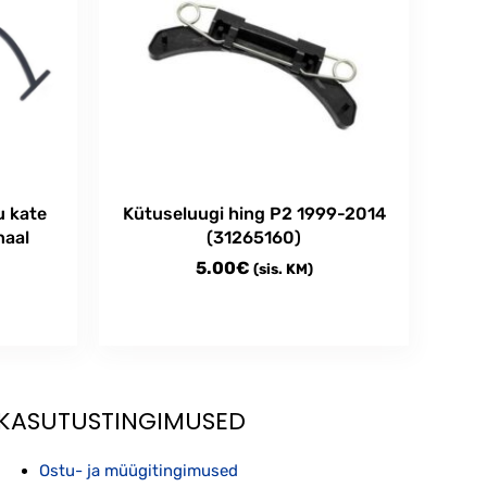
u kate
Kütuseluugi hing P2 1999-2014
naal
(31265160)
5.00
€
(sis. KM)
KASUTUSTINGIMUSED
Ostu- ja müügitingimused