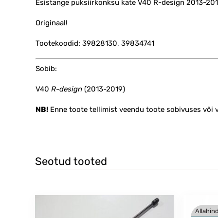
Esistange puksiirkonksu kate V40 R-design 2013-20
Originaal!
Tootekoodid: 39828130, 39834741
Sobib:
V40
R-design
(2013-2019)
NB!
Enne toote tellimist veendu toote sobivuses või
Seotud tooted
Allahind