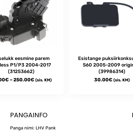
selukk eesmine parem
Esistange puksiirkonks
less P1/P3 2004-2017
S60 2005-2009 origi
(31253662)
(39986314)
Price
00
€
–
250.00
€
30.00
€
(sis. KM)
(sis. KM)
range:
55.00€
t
through
e
250.00€
PANGAINFO
s.
Panga nimi: LHV Pank
s