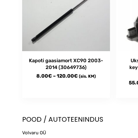
Kapoti gaasiamort XC90 2003-
Uk
2014 (30649736)
key
Price
8.00
€
–
120.00
€
(sis. KM)
55.
range:
8.00€
This
This
through
product
produc
has
has
120.00€
multiple
multipl
POOD / AUTOTEENINDUS
variants.
variant
The
The
Volvaru OÜ
options
option