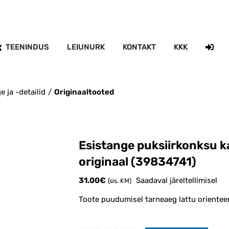
TEENINDUS
LEIUNURK
KONTAKT
KKK
e ja -detailid
Originaaltooted
Esistange puksiirkonksu 
originaal (39834741)
31.00
€
Saadaval järeltellimisel
(sis. KM)
Toote puudumisel tarneaeg lattu orientee