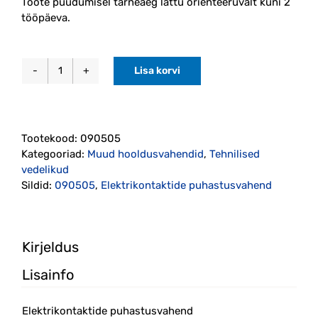
Toote puudumisel tarneaeg lattu orienteeruvalt kuni 2
tööpäeva.
Lisa korvi
Elektrikontaktide
puhastusvahend
500ml
Motip
Tootekood:
090505
kogus
Kategooriad:
Muud hooldusvahendid
,
Tehnilised
vedelikud
Sildid:
090505
,
Elektrikontaktide puhastusvahend
Kirjeldus
Lisainfo
Elektrikontaktide puhastusvahend