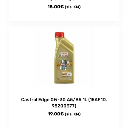
15.00
€
(sis. KM)
Castrol Edge 0W-30 A5/B5 1L (15AF1D,
95200377)
19.00
€
(sis. KM)