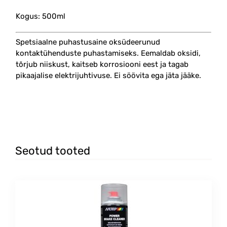
Kogus: 500ml
Spetsiaalne puhastusaine oksüdeerunud
kontaktühenduste puhastamiseks. Eemaldab oksidi,
tõrjub niiskust, kaitseb korrosiooni eest ja tagab
pikaajalise elektrijuhtivuse. Ei söövita ega jäta jääke.
#contact #cleaner
Seotud tooted