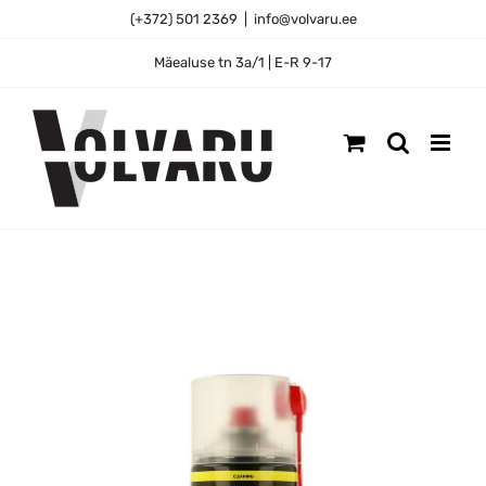
Skip
(+372) 501 2369
|
info@volvaru.ee
to
content
Mäealuse tn 3a/1 | E-R 9-17