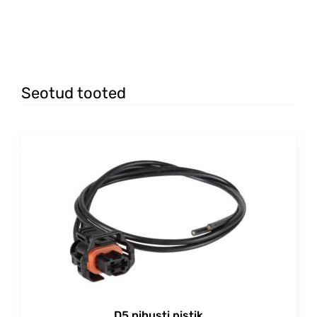
Seotud tooted
D5 pihusti pistik