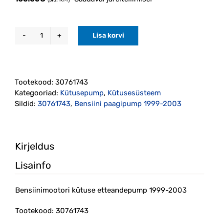
Lisa korvi
Bensiinimootori
kütuse
etteandepump
1999-
Tootekood:
30761743
2003
Kategooriad:
Kütusepump
,
Kütusesüsteem
(30761743)
Sildid:
30761743
,
Bensiini paagipump 1999-2003
kogus
Kirjeldus
Lisainfo
Bensiinimootori kütuse etteandepump 1999-2003
Tootekood: 30761743