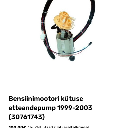
Bensiinimootori kütuse
etteandepump 1999-2003
(30761743)
100.00
€
Saadaval järeltellimisel
(sis. KM)