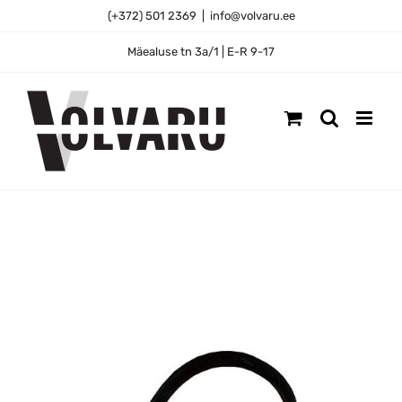
Skip
(+372) 501 2369
|
info@volvaru.ee
to
content
Mäealuse tn 3a/1 | E-R 9-17