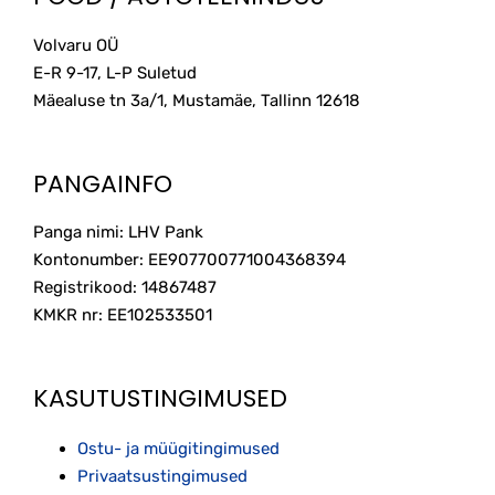
Volvaru OÜ
E-R 9-17, L-P Suletud
Mäealuse tn 3a/1, Mustamäe, Tallinn
12618
PANGAINFO
Panga nimi: LHV Pank
Kontonumber: EE907700771004368394
Registrikood: 14867487
KMKR nr: EE102533501
KASUTUSTINGIMUSED
Ostu- ja müügitingimused
Privaatsustingimused